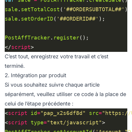
sale
.
setTotalCost
(
'##ORDERSUBTOTAL##'
sale
.
setOrderID
(
'##ORDERID##'
PostAffTracker
.
register
</
script
C’est tout, enregistrez votre travail et c’est
terminé.
2. Intégration par produit
Si vous souhaitez suivre chaque article
séparément, veuillez utiliser ce code à la place de
celui de l’étape précédente :
<
script
id
=
"pap_x2s6df8d"
src
=
"https://
<
script
type
=
"text/javascript"
PostAffTracker
.
setAccountId
(
'Account_ID