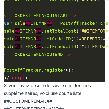
<!--
ORDERITEMLAYOUTSTART
-->
var
sale
##
ITEMNR
##
=
PostAffTracker
.
cre
sale
##
ITEMNR
##
.
setTotalCost
(
'##ITEMTOTA
sale
##
ITEMNR
##
.
setOrderID
(
'##ORDERID##'
sale
##
ITEMNR
##
.
setProductID
(
'##ITEMID##
<!--
ORDERITEMLAYOUTEND
-->
PostAffTracker
.
register
</
script
Si vous avez besoin de suivre des données
supplémentaires, voici une courte liste :
##CUSTOMEREMAIL##
##CUSTOMERFIRSTNAME##