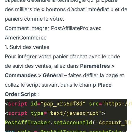
des milliers de « boutons d’achat immédiat » et de
paniers comme le vôtre.
Comment intégrer PostAffiliatePro avec
AmeriCommerce
1. Suivi des ventes
Pour intégrer votre panier d’achat avec le
code
de suivi
des ventes, allez dans
Paramètres >
Commandes > Général
– faites défiler la page et
collez le script suivant dans le champ
Place
Order Script
:
<
script
id
=
"pap_x2s6df8d"
src
=
"https://
<
script
type
=
"text/javascript"
PostAffTracker
.
setAccountId
(
'Account_ID
var
sale
=
PostAffTracker
.
createSale