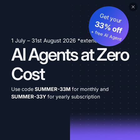
Get your
33% off
+ free AI Agent
1 July – 31st August 2026 *extended
AI Agents at Zero
Cost
Use code
SUMMER-33M
for monthly and
SUMMER-33Y
for yearly subscription