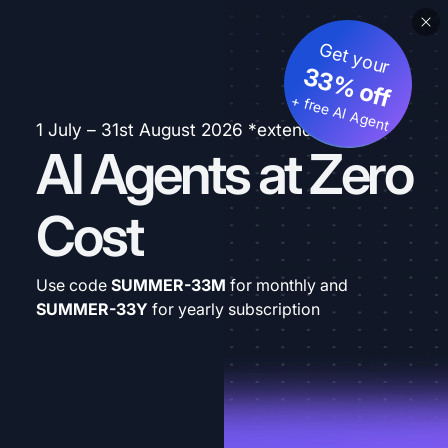
Get your
33% off
+ free AI Agent
1 July – 31st August 2026 *extended
AI Agents at Zero
Cost
Use code
SUMMER-33M
for monthly and
SUMMER-33Y
for yearly subscription