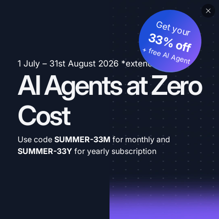
Get your
33% off
+ free AI Agent
1 July – 31st August 2026 *extended
AI Agents at Zero
Cost
Use code
SUMMER-33M
for monthly and
SUMMER-33Y
for yearly subscription