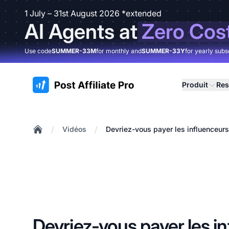
1 July – 31st August 2026 *extended
AI Agents at
Zero Cos
Use code
SUMMER-33M
for monthly and
SUMMER-33Y
for yearly subs
:site.title
Produit
Res
/
/
Vidéos
Devriez-vous payer les influenceurs 
Home
Devriez-vous payer les i