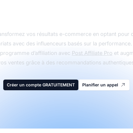
ancez votre program
ffiliation dès aujourd
ansformez vos résultats e-commerce en optant pour 
riats avec des influenceurs basés sur la performance
 programme d’affiliation avec
Post Affiliate Pro
et augm
vos ventes grâce à des recommandations authentiques
Créer un compte GRATUITEMENT
Planifier un appel