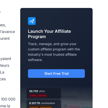
s
ues,
Launch Your Affiliate
 l’avance
Program
aurent
Track, manage, and grow your
custom affiliate program with the
industry's most trusted affiliate
oyaient
software.
ateurs
 La
Start Free Trial
 ces
 100 000
mme la