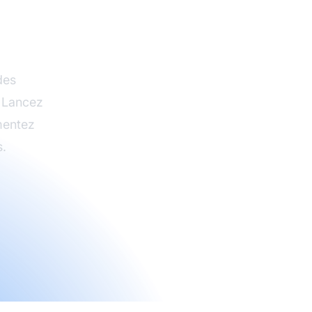
me
’hui
des
. Lancez
entez
.