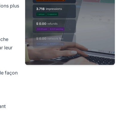
ions plus
oche
r leur
de façon
ant