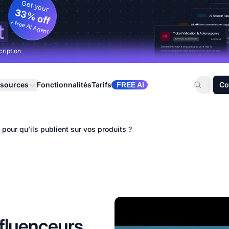
Get your
33% off
+ free AI Agent
t
cription
sources
Fonctionnalités
Tarifs
Co
FREE AI
pour qu’ils publient sur vos produits ?
nfluenceurs