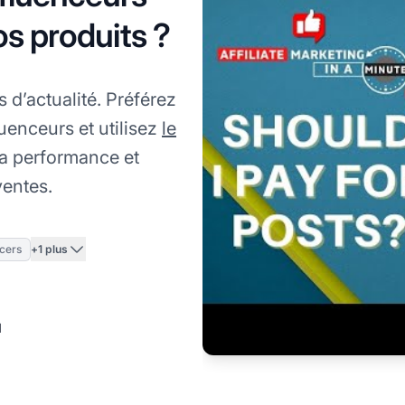
os produits ?
s d’actualité. Préférez
luenceurs et utilisez
le
la performance et
ventes.
+1 plus
cers
l