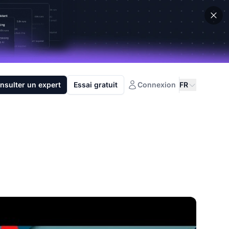
nsulter un expert
Essai gratuit
Connexion
FR