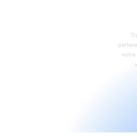
L
d’a
Tr
partena
votre