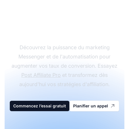
Boostez votre succès
en marketing
d'affiliation
Découvrez la puissance du marketing
Messenger et de l'automatisation pour
augmenter vos taux de conversion. Essayez
Post Affiliate Pro
et transformez dès
aujourd'hui vos stratégies d'affiliation.
Commencez l’essai gratuit
Planifier un appel