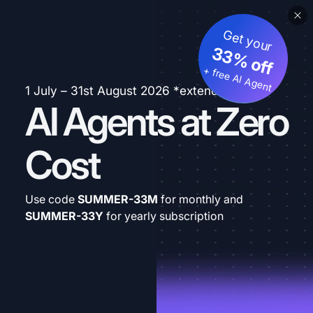
Get your
33% off
+ free AI Agent
1 July – 31st August 2026 *extended
AI Agents at Zero
Cost
Use code
SUMMER-33M
for monthly and
SUMMER-33Y
for yearly subscription