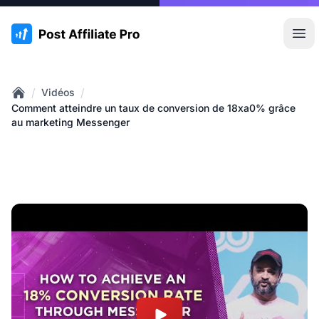
:site.title
Ouvr
/
/
Vidéos
Home
Comment atteindre un taux de conversion de 18xa0% grâce
au marketing Messenger