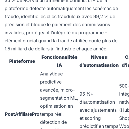
35 % de ROI via un affinement continu. L’IA de la
plateforme détecte automatiquement les schémas de
fraude, identifie les clics frauduleux avec 99,2 % de
précision et bloque le paiement des commissions
invalides, protégeant l’intégrité du programme –
élément crucial quand la fraude affiliée coûte plus de
1,5 milliard de dollars à l’industrie chaque année.
Fonctionnalités
Niveau
C
Plateforme
IA
d’automatisation
d’i
Analytique
prédictive
500
avancée, micro-
95 %+
inté
segmentation ML,
d’automatisation
nati
optimisation en
avec ajustements
(Hub
PostAffiliatePro
temps réel,
et scoring
Shop
détection de
prédictif en temps
Woo