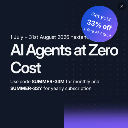
Get your
33% off
+ free AI Agent
1 July – 31st August 2026 *extended
AI Agents at Zero
Cost
Use code
SUMMER-33M
for monthly and
SUMMER-33Y
for yearly subscription