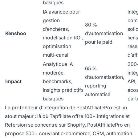
basiques
IA avancée pour
Inté
gestion
com
80 %
d’enchères,
soli
Kenshoo
d’automatisation
modélisation ROI,
lien
pour le paid
optimisation
rése
multi-canal
d’aff
Analytique IA
200
65 %
modérée,
inté
d’automatisation,
Impact
benchmarks,
API,
reporting
insights prédictifs
éco
automatisé
basiques
part
La profondeur d’intégration de PostAffiliatePro est un
atout majeur : là où Tapfiliate offre 100+ intégrations et
Refersion se concentre sur Shopify, PostAffiliatePro en
propose 500+ couvrant e-commerce, CRM, automation