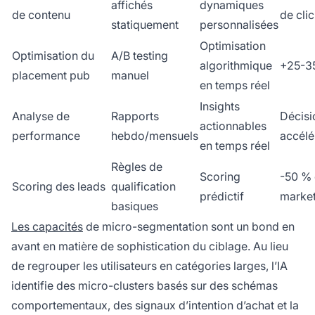
affichés
dynamiques
de contenu
de clic
statiquement
personnalisées
Optimisation
Optimisation du
A/B testing
algorithmique
+25-3
placement pub
manuel
en temps réel
Insights
Analyse de
Rapports
Décisi
actionnables
performance
hebdo/mensuels
accélé
en temps réel
Règles de
Scoring
-50 % 
Scoring des leads
qualification
prédictif
market
basiques
Les capacités
de micro-segmentation sont un bond en
avant en matière de sophistication du ciblage. Au lieu
de regrouper les utilisateurs en catégories larges, l’IA
identifie des micro-clusters basés sur des schémas
comportementaux, des signaux d’intention d’achat et la