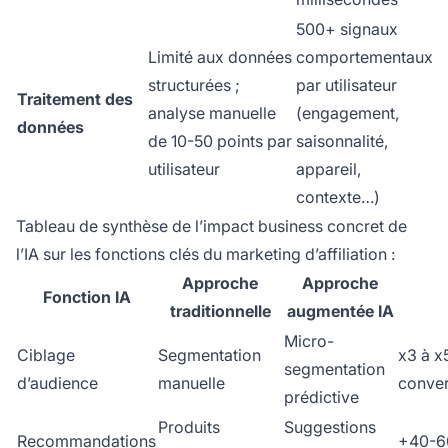
500+ signaux
Limité aux données
comportementaux
structurées ;
par utilisateur
Traitement des
analyse manuelle
(engagement,
données
de 10-50 points par
saisonnalité,
utilisateur
appareil,
contexte…)
Tableau de synthèse de l’impact business concret de
l’IA sur les fonctions clés du marketing d’affiliation :
Approche
Approche
Fonction IA
traditionnelle
augmentée IA
Micro-
Ciblage
Segmentation
x3 à x5
segmentation
d’audience
manuelle
conver
prédictive
Produits
Suggestions
Recommandations
+40-60