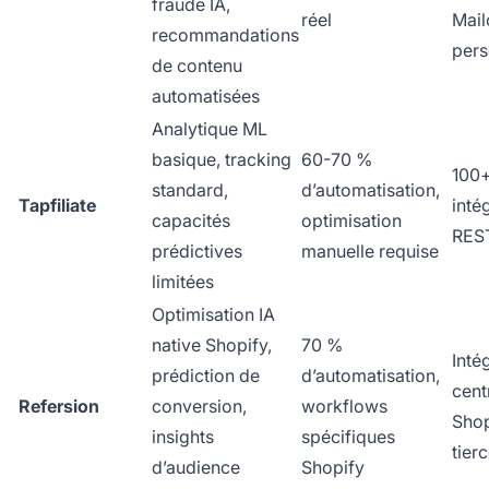
fraude IA,
réel
Mail
recommandations
pers
de contenu
automatisées
Analytique ML
basique, tracking
60-70 %
100
standard,
d’automatisation,
Tapfiliate
inté
capacités
optimisation
REST
prédictives
manuelle requise
limitées
Optimisation IA
native Shopify,
70 %
Inté
prédiction de
d’automatisation,
cent
Refersion
conversion,
workflows
Shop
insights
spécifiques
tier
d’audience
Shopify