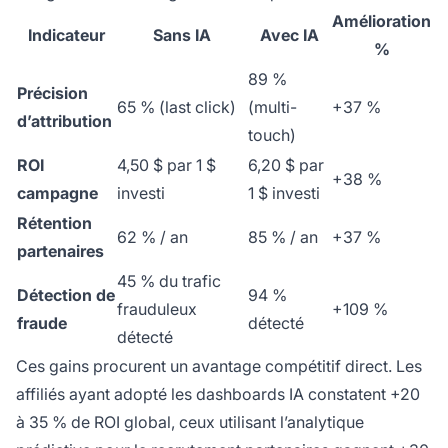
Amélioration
Indicateur
Sans IA
Avec IA
%
89 %
Précision
65 % (last click)
(multi-
+37 %
d’attribution
touch)
ROI
4,50 $ par 1 $
6,20 $ par
+38 %
campagne
investi
1 $ investi
Rétention
62 % / an
85 % / an
+37 %
partenaires
45 % du trafic
Détection de
94 %
frauduleux
+109 %
fraude
détecté
détecté
Ces gains procurent un avantage compétitif direct. Les
affiliés ayant adopté les dashboards IA constatent +20
à 35 % de ROI global, ceux utilisant l’analytique