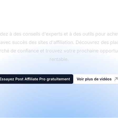
mencez votre aven
vec un site d'affiliati
ez à des conseils d'experts et à des outils pour ache
 avec succès des sites d'affiliation. Découvrez des pla
ché de confiance et trouvez votre prochaine opportu
rentable.
Essayez Post Affiliate Pro gratuitement
Voir plus de vidéos