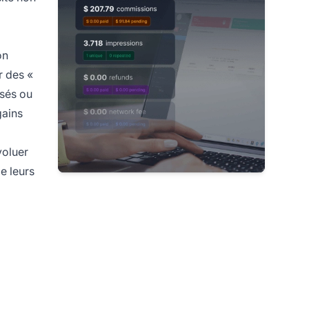
on
r des «
isés ou
gains
voluer
e leurs