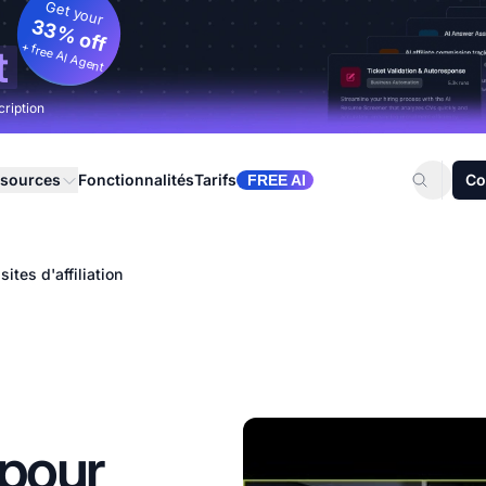
Get your
33% off
+ free AI Agent
t
cription
sources
Fonctionnalités
Tarifs
Co
FREE AI
ites d'affiliation
 pour