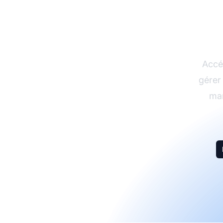
Com
a
Accéd
gérer
mar