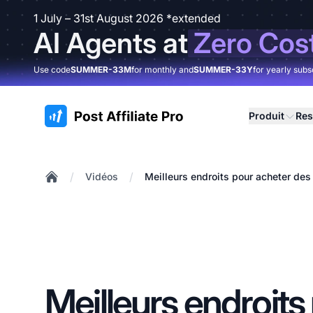
1 July – 31st August 2026 *extended
AI Agents at
Zero Cos
Use code
SUMMER-33M
for monthly and
SUMMER-33Y
for yearly subs
:site.title
Produit
Res
/
/
Vidéos
Meilleurs endroits pour acheter des s
Home
Meilleurs endroits