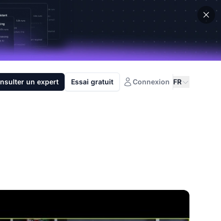
nsulter un expert
Essai gratuit
Connexion
FR