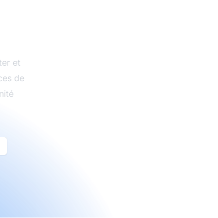
ture
on
ter et
ces de
nité