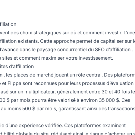
filiation
vent des
choix stratégiques
sur où et comment investir. L’un
filiation
existants. Cette approche permet de capitaliser sur le
r d’avance dans le paysage concurrentiel du
SEO d’affiliation
.
s sites et comment maximiser votre investissement.
es d’affiliation
on
, les places de marché jouent un rôle central. Des plateform
b et Flippa sont reconnues pour leurs processus d’évaluation
basé sur un multiplicateur, généralement entre 30 et 40 fois le
00 $ par mois pourra être valorisé à environ 35 000 $. Ces
 au moins 500 $ par mois, garantissant ainsi des transaction
ntie d’une expérience vérifiée. Ces plateformes examinent
bilité globale du site, réduisant ainsi le risque d’acheter un 