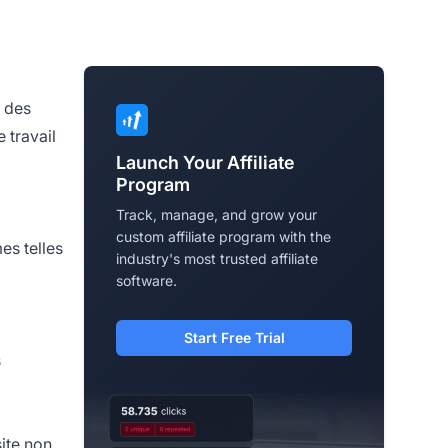
e des
 travail
Launch Your Affiliate
Program
Track, manage, and grow your
custom affiliate program with the
es telles
industry's most trusted affiliate
software.
Start Free Trial
s
site non