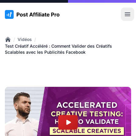
:site.title
Ouvr
/
/
Vidéos
Home
Test Créatif Accéléré : Comment Valider des Créatifs
Scalables avec les Publicités Facebook