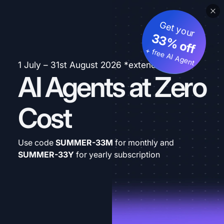
Get your
33% off
+ free AI Agent
1 July – 31st August 2026 *extended
AI Agents at Zero
Cost
Use code
SUMMER-33M
for monthly and
SUMMER-33Y
for yearly subscription