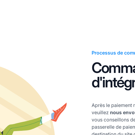
Processus de co
Command
d'intég
Après le paiement r
veuillez
nous envo
vous conseillons de
passerelle de paiem
destination du sit