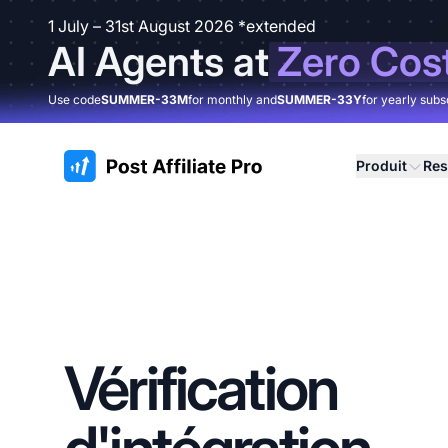
1 July – 31st August 2026 *extended
AI Agents at
Zero Cos
Use code
SUMMER-33M
for monthly and
SUMMER-33Y
for yearly subs
:site.title
Produit
Res
Vérification