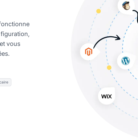
 fonctionne
figuration,
 et vous
es.
caire