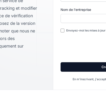
n service de
tracking et modifier
Nom de l'entreprise
ce de vérification
posez de la version
z noter que nous ne
Envoyez-moi les mises à jour 
lors des
iquement sur
Cr
En m'inscrivant, j'accep