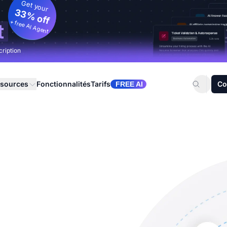
Get your
33% off
+ free AI Agent
t
cription
sources
Fonctionnalités
Tarifs
Co
FREE AI