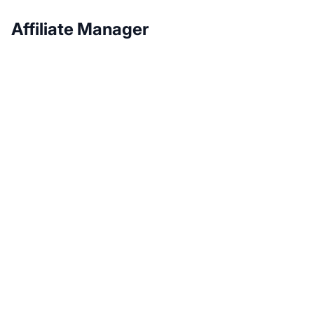
Affiliate Manager
Développez votre
programme d'affiliation
avec Post Affiliate Pro