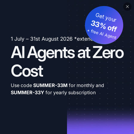
Get your
33% off
+ free AI Agent
1 July – 31st August 2026 *extended
AI Agents at Zero
Cost
Use code
SUMMER-33M
for monthly and
SUMMER-33Y
for yearly subscription