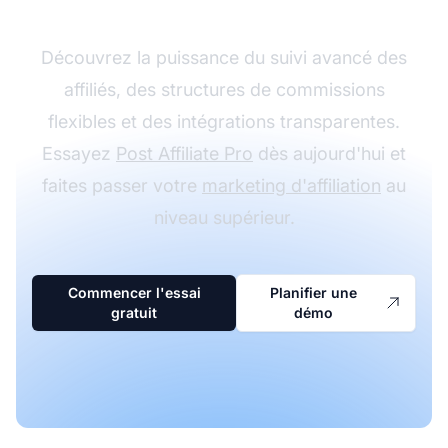
Découvrez la puissance du suivi avancé des
affiliés, des structures de commissions
flexibles et des intégrations transparentes.
Essayez
Post Affiliate Pro
dès aujourd'hui et
faites passer votre
marketing d'affiliation
au
niveau supérieur.
Commencer l'essai
Planifier une
gratuit
démo