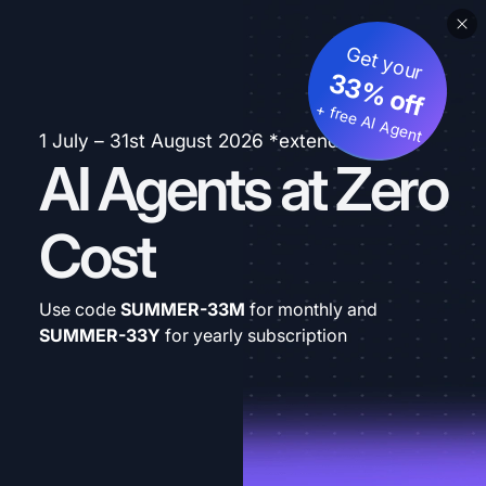
Get your
33% off
+ free AI Agent
1 July – 31st August 2026 *extended
AI Agents at Zero
Cost
Use code
SUMMER-33M
for monthly and
SUMMER-33Y
for yearly subscription