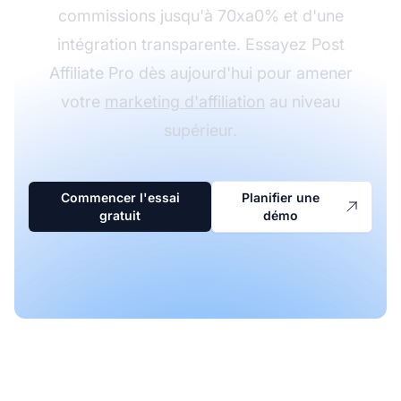
commissions jusqu'à 70xa0% et d'une
intégration transparente. Essayez Post
Affiliate Pro dès aujourd'hui pour amener
votre
marketing d'affiliation
au niveau
supérieur.
Commencer l'essai
Planifier une
gratuit
démo