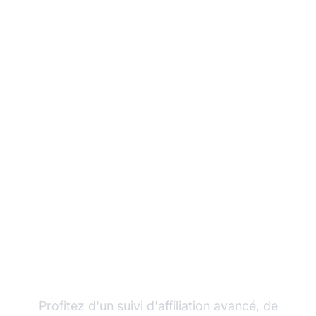
Développez votre
programme d'affiliation
avec Post Affiliate Pro
Profitez d'un suivi d'affiliation avancé, de