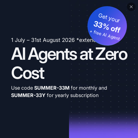
Get your
33% off
+ free AI Agent
1 July – 31st August 2026 *extended
AI Agents at Zero
Cost
Use code
SUMMER-33M
for monthly and
SUMMER-33Y
for yearly subscription