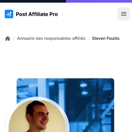
:site.title
Ouvr
/
/
Annuaire des responsables affiliés
Steven Foulds
Home