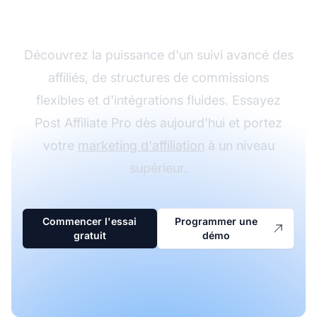
avec Post Affiliate Pro
Découvrez la puissance d'un suivi avancé des
affiliés, de structures de commissions
flexibles et d'intégrations fluides. Essayez
Post Affiliate Pro dès aujourd'hui et portez
votre
marketing d'affiliation
à un niveau
supérieur.
Commencer l'essai
Programmer une
gratuit
démo