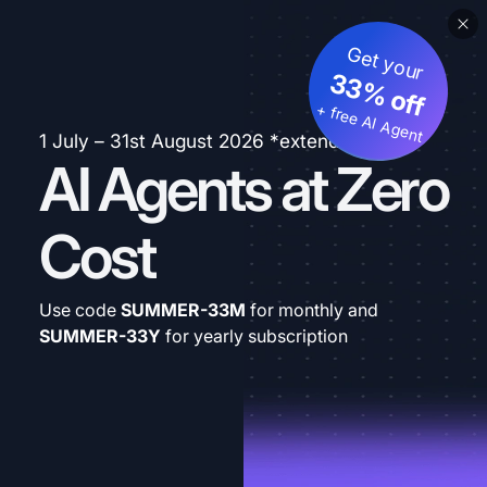
Get your
33% off
+ free AI Agent
1 July – 31st August 2026 *extended
AI Agents at Zero
Cost
Use code
SUMMER-33M
for monthly and
SUMMER-33Y
for yearly subscription