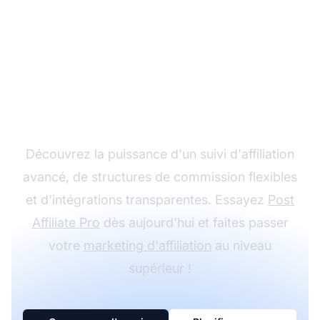
Développez votre
programme d'affiliation
avec Post Affiliate Pro
Découvrez la puissance d'un suivi d'affiliation
avancé, de structures de commission flexibles
et d'intégrations transparentes. Essayez
Post
Affiliate Pro
dès aujourd'hui et faites passer
votre
marketing d'affiliation
au niveau
supérieur !