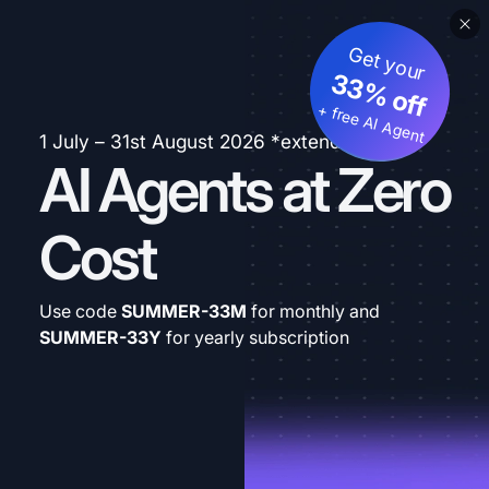
Get your
33% off
+ free AI Agent
1 July – 31st August 2026 *extended
AI Agents at Zero
Cost
Use code
SUMMER-33M
for monthly and
SUMMER-33Y
for yearly subscription