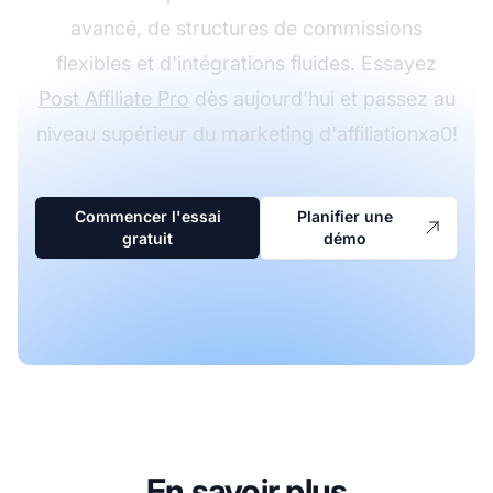
avancé, de structures de commissions
flexibles et d'intégrations fluides. Essayez
Post Affiliate Pro
dès aujourd'hui et passez au
niveau supérieur du marketing d'affiliationxa0!
Commencer l'essai
Planifier une
gratuit
démo
En savoir plus