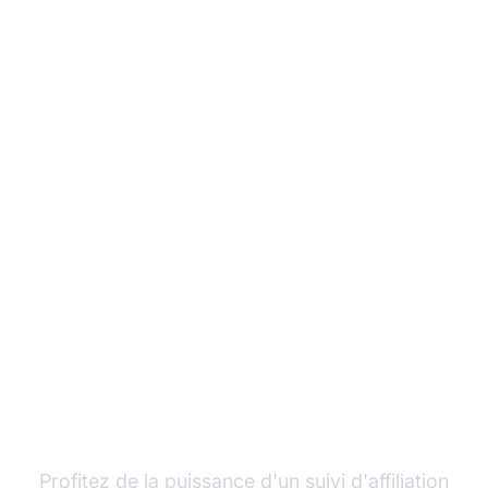
Développez votre
programme d'affiliation
avec Post Affiliate Pro
Profitez de la puissance d'un suivi d'affiliation