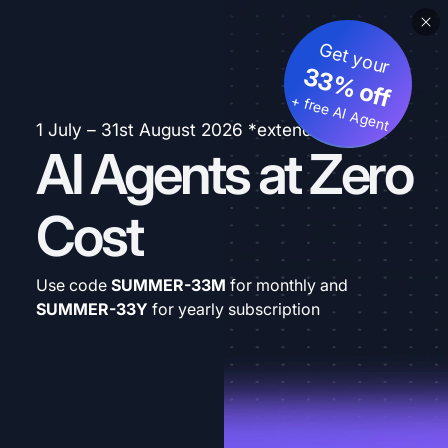
Get your
33% off
+ free AI Agent
1 July – 31st August 2026 *extended
AI Agents at Zero
Cost
Use code
SUMMER-33M
for monthly and
SUMMER-33Y
for yearly subscription