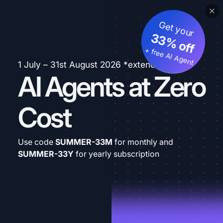
Get your
33% off
+ free AI Agent
1 July – 31st August 2026 *extended
AI Agents at Zero
Cost
Use code
SUMMER-33M
for monthly and
SUMMER-33Y
for yearly subscription