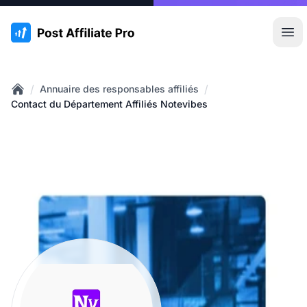
:site.title
Ouvr
/
/
Annuaire des responsables affiliés
Home
Contact du Département Affiliés Notevibes