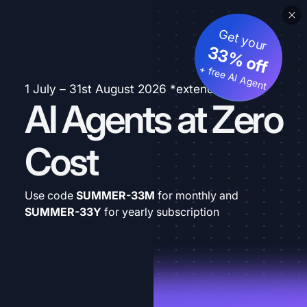
Get your
33% off
+ free AI Agent
1 July – 31st August 2026 *extended
AI Agents at Zero
Cost
Use code
SUMMER-33M
for monthly and
SUMMER-33Y
for yearly subscription