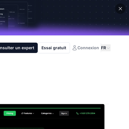
nsulter un expert
Essai gratuit
Connexion
FR