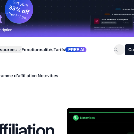
Get your
33% off
+ free AI Agent
t
cription
sources
Fonctionnalités
Tarifs
Co
FREE AI
ramme d'affiliation Notevibes
iliation