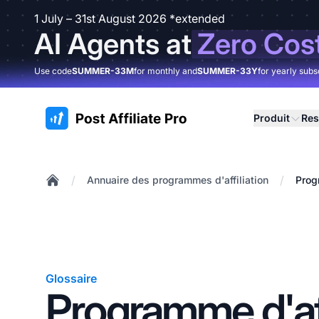
1 July – 31st August 2026 *extended
AI Agents at
Zero Cos
Use code
SUMMER-33M
for monthly and
SUMMER-33Y
for yearly subs
:site.title
Produit
Res
/
/
Annuaire des programmes d'affiliation
Prog
Home
Glossaire
Programme d'aff