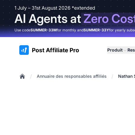
1 July – 31st August 2026 *extended
AI Agents at
Zero Cos
Use code
SUMMER-33M
for monthly and
SUMMER-33Y
for yearly subs
:site.title
Produit
Res
/
/
Annuaire des responsables affiliés
Nathan S
Home