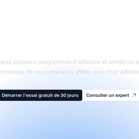
Le leader du logiciel
d'affiliation
érez plusieurs programmes d'affiliation et améliorez l
ormances de vos partenaires affiliés avec Post Affiliate
Démarrer l'essai gratuit de 30 jours
Consulter un expert