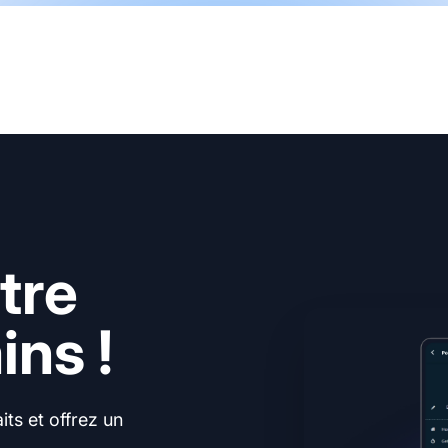
tre
ns !
ts et offrez un
.