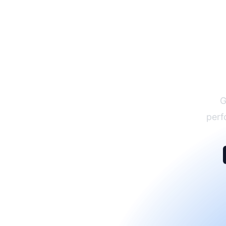
G
perf