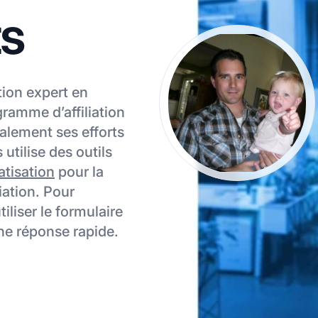
ts
tion expert en
gramme d’affiliation
alement ses efforts
 utilise des outils
tisation
pour la
iation. Pour
iliser le formulaire
ne réponse rapide.