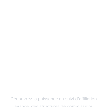
Développez votre
programme d'affiliation
avec Post Affiliate Pro
Découvrez la puissance du suivi d'affiliation
avancé, des structures de commissions