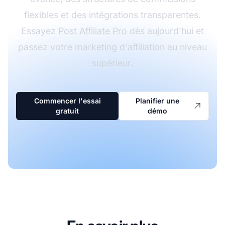
flexibles et des intégrations transparentes.
Essayez
Post Affiliate Pro
dès aujourd'hui et
passez votre
marketing d'affiliation
au niveau
supérieur.
Commencer l'essai
Planifier une
gratuit
démo