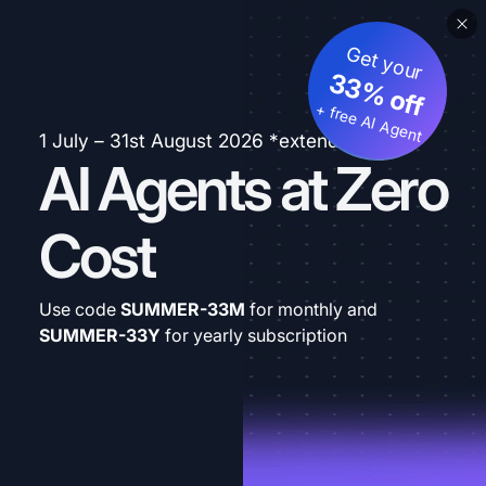
Get your
33% off
+ free AI Agent
1 July – 31st August 2026 *extended
AI Agents at Zero
Cost
Use code
SUMMER-33M
for monthly and
SUMMER-33Y
for yearly subscription