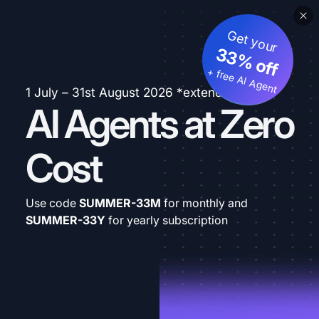
Get your
33% off
+ free AI Agent
1 July – 31st August 2026 *extended
AI Agents at Zero
Cost
Use code
SUMMER-33M
for monthly and
SUMMER-33Y
for yearly subscription