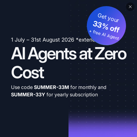
Get your
33% off
+ free AI Agent
1 July – 31st August 2026 *extended
AI Agents at Zero
Cost
Use code
SUMMER-33M
for monthly and
SUMMER-33Y
for yearly subscription