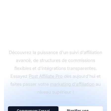
Développez votre
programme d'affiliation
avec Post Affiliate Pro
Découvrez la puissance d'un suivi d'affiliation
avancé, de structures de commissions
flexibles et d'intégrations transparentes.
Essayez
Post Affiliate Pro
dès aujourd'hui et
faites passer votre
marketing d'affiliation
au
niveau supérieur !
Commencer l'essai
Planifier une