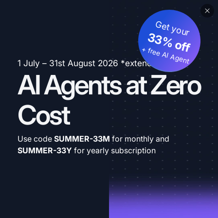
Get your
33% off
+ free AI Agent
1 July – 31st August 2026 *extended
AI Agents at Zero
Cost
Use code
SUMMER-33M
for monthly and
SUMMER-33Y
for yearly subscription