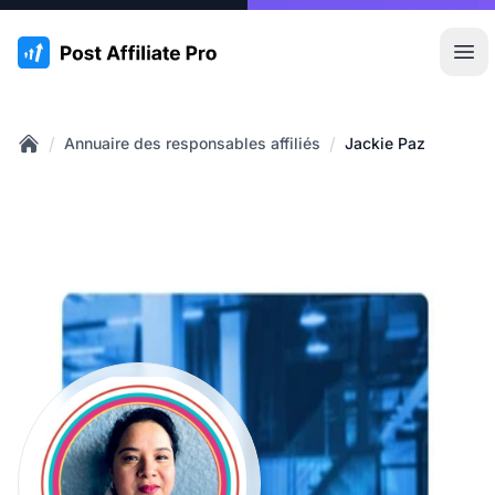
:site.title
Ouvr
/
/
Annuaire des responsables affiliés
Jackie Paz
Home