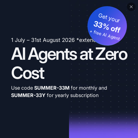
Get your
33% off
+ free AI Agent
1 July – 31st August 2026 *extended
AI Agents at Zero
Cost
Use code
SUMMER-33M
for monthly and
SUMMER-33Y
for yearly subscription