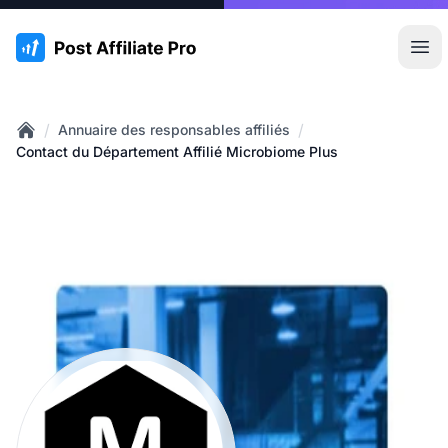
:site.title
Ouvr
/
/
Annuaire des responsables affiliés
Home
Contact du Département Affilié Microbiome Plus