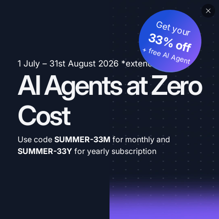
Get your
33% off
+ free AI Agent
1 July – 31st August 2026 *extended
AI Agents at Zero
Cost
Use code
SUMMER-33M
for monthly and
SUMMER-33Y
for yearly subscription