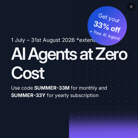
Get your
33% off
+ free AI Agent
1 July – 31st August 2026 *extended
AI Agents at Zero
Cost
Use code
SUMMER-33M
for monthly and
SUMMER-33Y
for yearly subscription