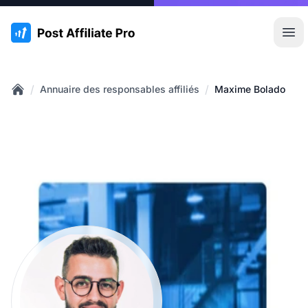
:site.title
Ouvr
/
/
Annuaire des responsables affiliés
Maxime Bolado
Home