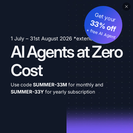
Get your
33% off
+ free AI Agent
1 July – 31st August 2026 *extended
AI Agents at Zero
Cost
Use code
SUMMER-33M
for monthly and
SUMMER-33Y
for yearly subscription