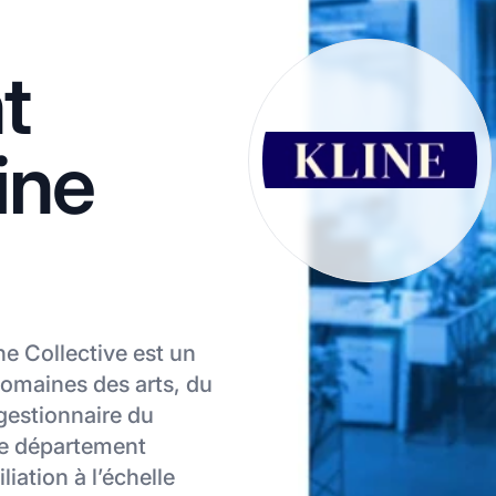
t
line
ne Collective est un
 domaines des arts, du
 gestionnaire du
 le département
liation à l’échelle