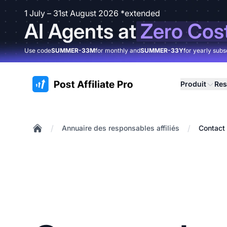
1 July – 31st August 2026 *extended
AI Agents at
Zero Cos
Use code
SUMMER-33M
for monthly and
SUMMER-33Y
for yearly subs
:site.title
Produit
Res
/
/
Annuaire des responsables affiliés
Contact 
Home