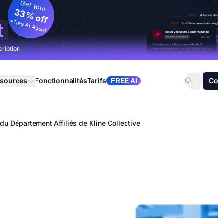
Get your
33% off
+ free AI Agent
t
cription
sources
Fonctionnalités
Tarifs
Co
FREE AI
du Département Affiliés de Kline Collective