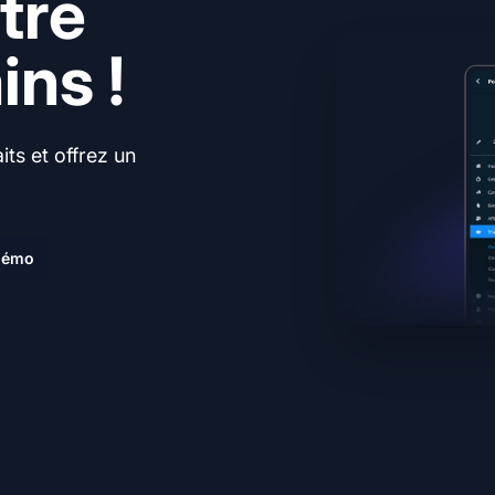
tre
ns !
ts et offrez un
.
 démo