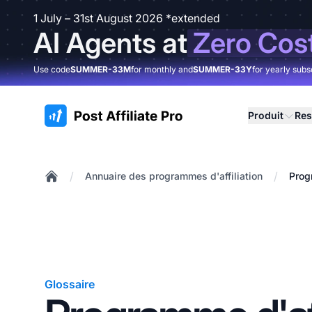
1 July – 31st August 2026 *extended
AI Agents at
Zero Cos
Use code
SUMMER-33M
for monthly and
SUMMER-33Y
for yearly subs
:site.title
Produit
Res
/
/
Annuaire des programmes d'affiliation
Progr
Home
Glossaire