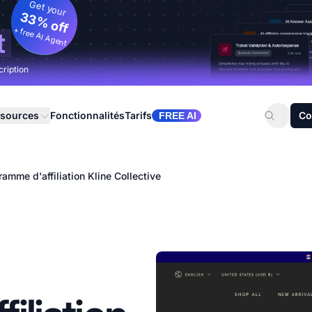
Get your
33% off
+ free AI Agent
t
cription
sources
Fonctionnalités
Tarifs
Co
FREE AI
amme d'affiliation Kline Collective