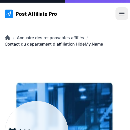
:site.title
Ouvr
/
/
Annuaire des responsables affiliés
Home
Contact du département d'affiliation HideMy.Name