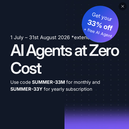
Get your
33% off
+ free AI Agent
1 July – 31st August 2026 *extended
AI Agents at Zero
Cost
Use code
SUMMER-33M
for monthly and
SUMMER-33Y
for yearly subscription