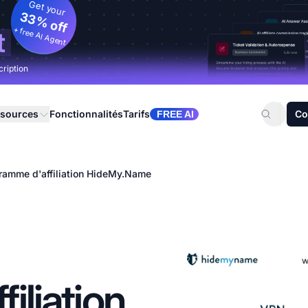
Get your
33% off
+ free AI Agent
t
cription
sources
Fonctionnalités
Tarifs
Co
FREE AI
ramme d'affiliation HideMy.Name
iliation