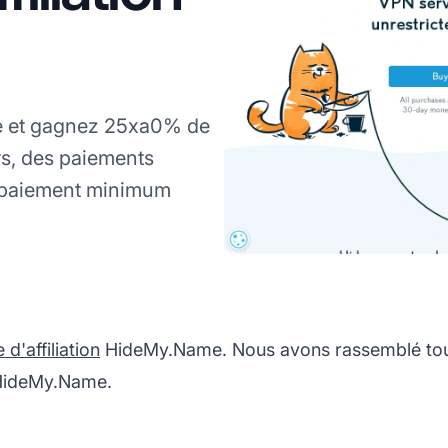
e et gagnez 25xa0% de
s, des paiements
 paiement minimum
'affiliation
HideMy.Name. Nous avons rassemblé tout
n HideMy.Name.