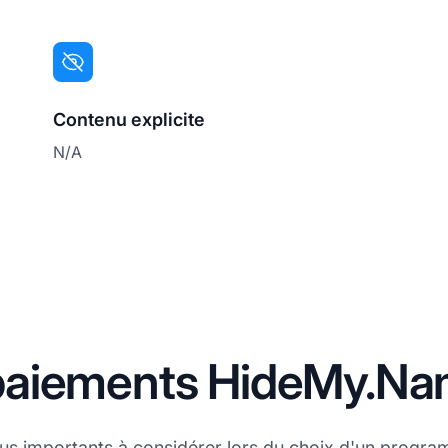
Contenu explicite
N/A
paiements HideMy.N
plus importants à considérer lors du choix d'un progra