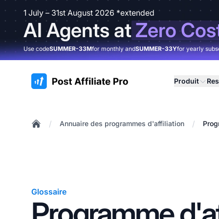
1 July – 31st August 2026 *extended
AI Agents at
Zero Cos
Use code
SUMMER-33M
for monthly and
SUMMER-33Y
for yearly subs
:site.title
Produit
Res
/
/
Annuaire des programmes d'affiliation
Prog
Home
Glossaire
Programme d'aff