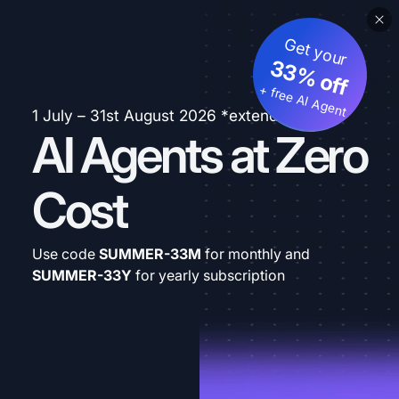
Get your
33% off
+ free AI Agent
1 July – 31st August 2026 *extended
AI Agents at Zero
Cost
Use code
SUMMER-33M
for monthly and
SUMMER-33Y
for yearly subscription