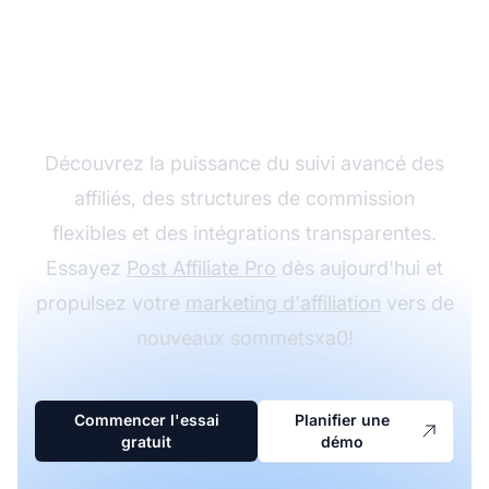
Développez votre
programme d'affiliation
avec Post Affiliate Pro
Découvrez la puissance du suivi avancé des
affiliés, des structures de commission
flexibles et des intégrations transparentes.
Essayez
Post Affiliate Pro
dès aujourd'hui et
propulsez votre
marketing d'affiliation
vers de
nouveaux sommetsxa0!
Commencer l'essai
Planifier une
gratuit
démo