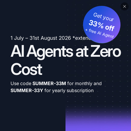
Get your
33% off
+ free AI Agent
1 July – 31st August 2026 *extended
AI Agents at Zero
Cost
Use code
SUMMER-33M
for monthly and
SUMMER-33Y
for yearly subscription