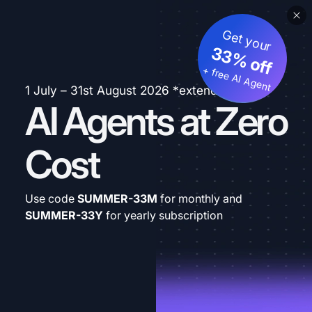
Get your
33% off
+ free AI Agent
1 July – 31st August 2026 *extended
AI Agents at Zero
Cost
Use code
SUMMER-33M
for monthly and
SUMMER-33Y
for yearly subscription