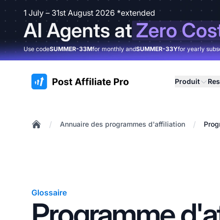
1 July – 31st August 2026 *extended
AI Agents at
Zero Cos
Use code
SUMMER-33M
for monthly and
SUMMER-33Y
for yearly subs
:site.title
Produit
Res
/
/
Annuaire des programmes d'affiliation
Prog
Home
Glossaire
Programme d'aff