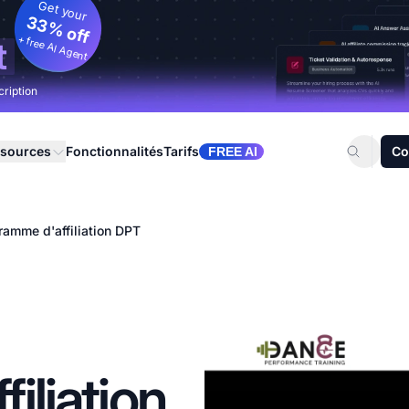
Get your
33% off
+ free AI Agent
t
cription
sources
Fonctionnalités
Tarifs
Co
FREE AI
ramme d'affiliation DPT
iliation