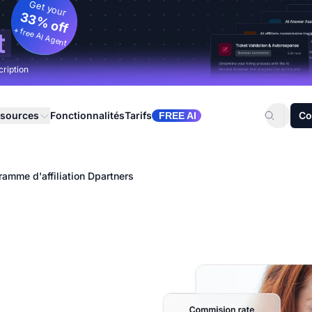
Get your
33% off
+ free AI Agent
t
cription
sources
Fonctionnalités
Tarifs
Co
FREE AI
ramme d'affiliation Dpartners