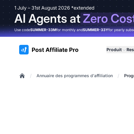
1 July – 31st August 2026 *extended
AI Agents at
Zero Cos
Use code
SUMMER-33M
for monthly and
SUMMER-33Y
for yearly subs
:site.title
Produit
Res
/
/
Annuaire des programmes d'affiliation
Prog
Home