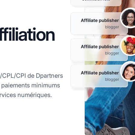
iliation
A/CPL/CPI de Dpartners
s paiements minimums
ervices numériques.