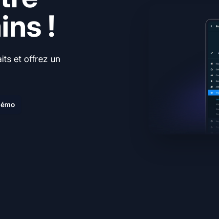
ns !
ts et offrez un
.
 démo