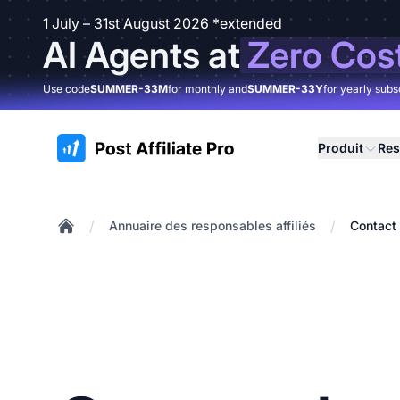
1 July – 31st August 2026 *extended
AI Agents at
Zero Cos
Use code
SUMMER-33M
for monthly and
SUMMER-33Y
for yearly subs
:site.title
Produit
Res
/
/
Annuaire des responsables affiliés
Contact 
Home