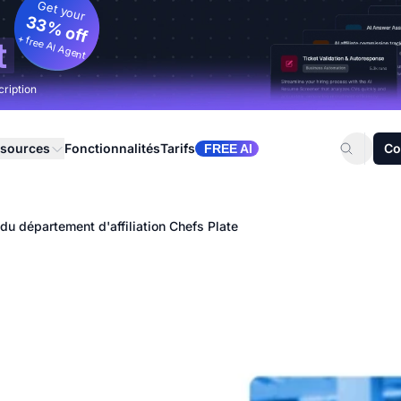
Get your
33% off
+ free AI Agent
t
cription
sources
Fonctionnalités
Tarifs
Co
FREE AI
du département d'affiliation Chefs Plate