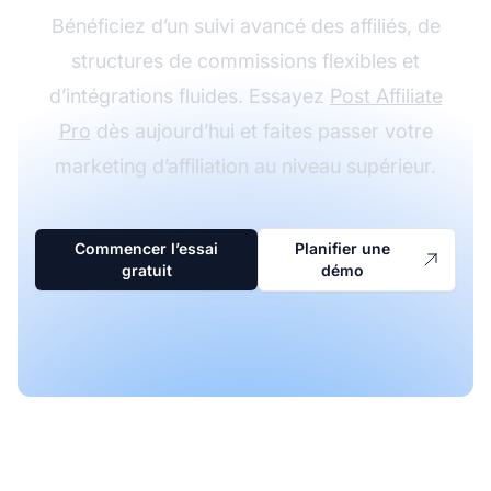
Bénéficiez d’un suivi avancé des affiliés, de
structures de commissions flexibles et
d’intégrations fluides. Essayez
Post Affiliate
Pro
dès aujourd’hui et faites passer votre
marketing d’affiliation au niveau supérieur.
Commencer l’essai
Planifier une
gratuit
démo