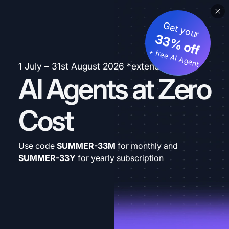
Get your
33% off
+ free AI Agent
1 July – 31st August 2026 *extended
AI Agents at Zero
Cost
Use code
SUMMER-33M
for monthly and
SUMMER-33Y
for yearly subscription