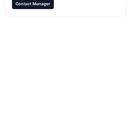
Contact Manager
Développez votre
programme d'affiliation
avec Post Affiliate Pro