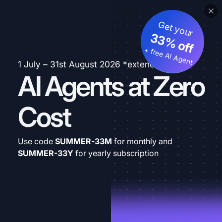
Get your
33% off
+ free AI Agent
1 July – 31st August 2026 *extended
AI Agents at Zero
Cost
Use code
SUMMER-33M
for monthly and
SUMMER-33Y
for yearly subscription