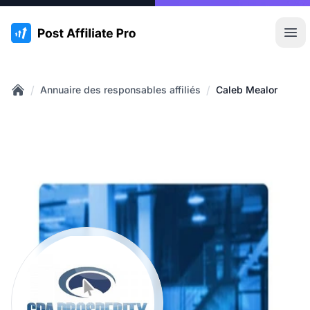
:site.title
Ouvr
/
/
Annuaire des responsables affiliés
Caleb Mealor
Home