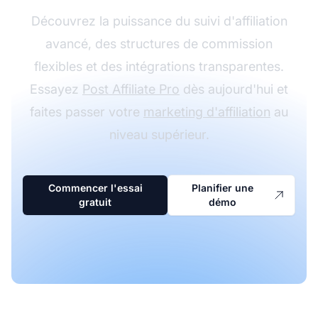
Découvrez la puissance du suivi d'affiliation
avancé, des structures de commission
flexibles et des intégrations transparentes.
Essayez
Post Affiliate Pro
dès aujourd'hui et
faites passer votre
marketing d'affiliation
au
niveau supérieur.
Commencer l'essai
Planifier une
gratuit
démo