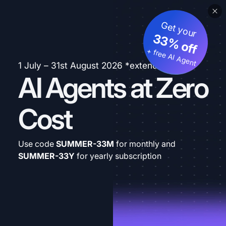
Get your
33% off
+ free AI Agent
1 July – 31st August 2026 *extended
AI Agents at Zero
Cost
Use code
SUMMER-33M
for monthly and
SUMMER-33Y
for yearly subscription