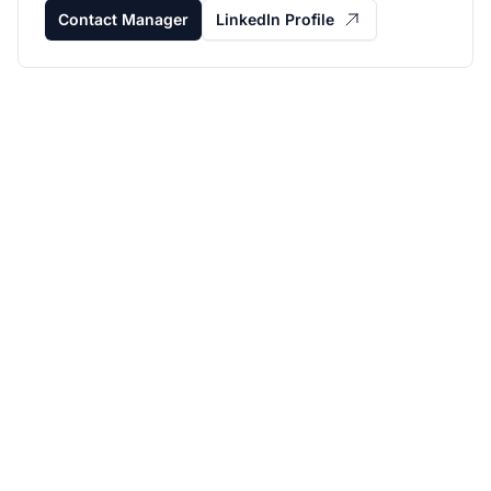
Contact Manager
LinkedIn Profile
Développez votre
programme d'affiliation
avec Post Affiliate Pro