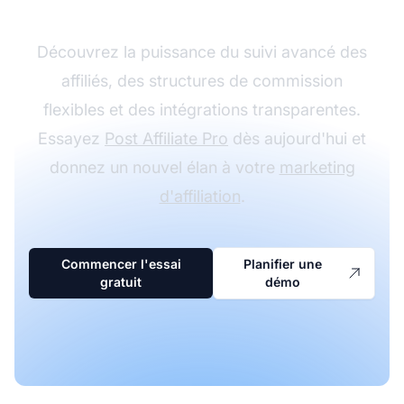
Découvrez la puissance du suivi avancé des
affiliés, des structures de commission
flexibles et des intégrations transparentes.
Essayez
Post Affiliate Pro
dès aujourd'hui et
donnez un nouvel élan à votre
marketing
d'affiliation
.
Commencer l'essai
Planifier une
gratuit
démo