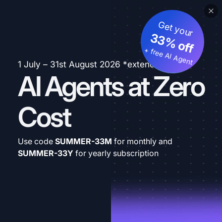
Get your
33% off
+ free AI Agent
1 July – 31st August 2026 *extended
AI Agents at Zero
Cost
Use code
SUMMER-33M
for monthly and
SUMMER-33Y
for yearly subscription