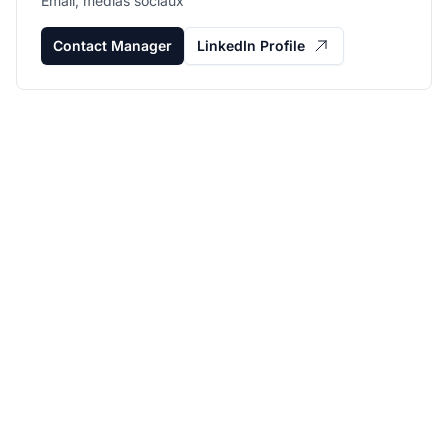
Email, médias sociaux
Contact Manager
LinkedIn Profile
Développez votre
programme d'affiliation
avec Post Affiliate Pro