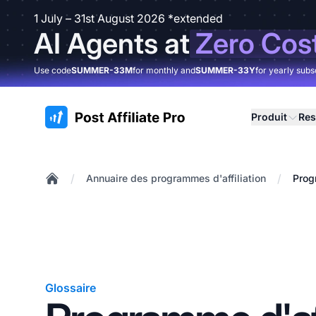
1 July – 31st August 2026 *extended
AI Agents at
Zero Cos
Use code
SUMMER-33M
for monthly and
SUMMER-33Y
for yearly subs
:site.title
Produit
Res
/
/
Annuaire des programmes d'affiliation
Prog
Home
Glossaire