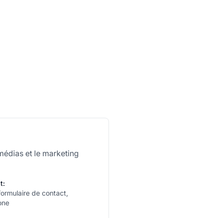
médias et le marketing
t:
formulaire de contact,
one