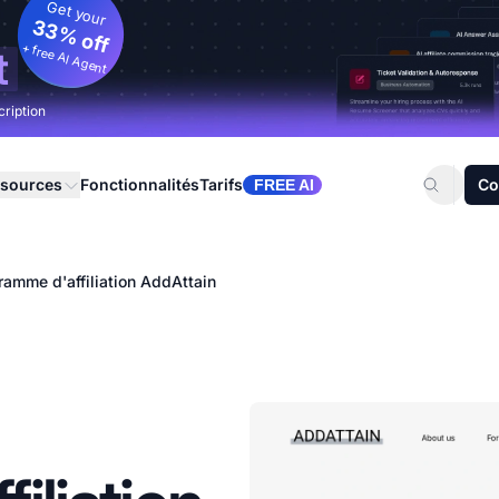
Get your
33% off
+ free AI Agent
t
cription
sources
Fonctionnalités
Tarifs
Co
FREE AI
ramme d'affiliation AddAttain