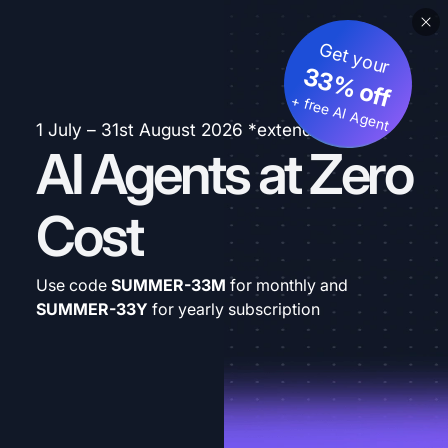
Get your
33% off
+ free AI Agent
1 July – 31st August 2026 *extended
AI Agents at Zero
Cost
Use code
SUMMER-33M
for monthly and
SUMMER-33Y
for yearly subscription