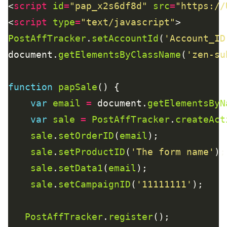
<
script
id
=
"pap_x2s6df8d"
src
=
"https://
<
script
type
=
"text/javascript"
PostAffTracker
.
setAccountId
(
'Account_ID
document.
getElementsByClassName
(
'zen-su
function
papSale
var
email
=
 document.
getElementsByN
var
sale
=
PostAffTracker
.
createAct
sale
.
setOrderID
(
email
sale
.
setProductID
(
'The form name'
sale
.
setData1
(
email
sale
.
setCampaignID
(
'11111111'
PostAffTracker
.
register