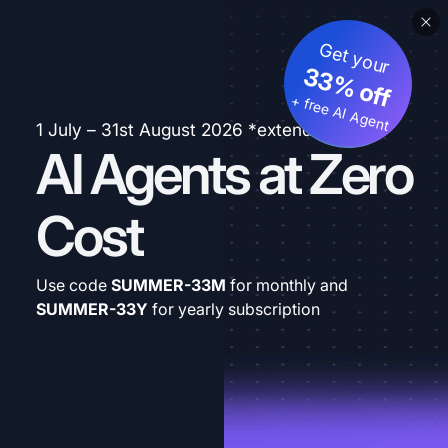
Get your
33% off
+ free AI Agent
1 July – 31st August 2026 *extended
AI Agents at Zero
Cost
Use code
SUMMER-33M
for monthly and
SUMMER-33Y
for yearly subscription