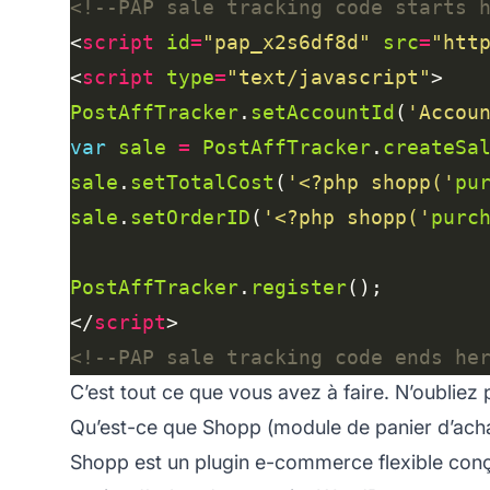
<!--PAP sale tracking code starts 
<
script
id
=
"pap_x2s6df8d"
src
=
"htt
<
script
type
=
"text/javascript"
PostAffTracker
.
setAccountId
(
'Accou
var
sale
=
PostAffTracker
.
createSa
sale
.
setTotalCost
(
'<?php shopp('
pu
sale
.
setOrderID
(
'<?php shopp('
purc
PostAffTracker
.
register
</
script
<!--PAP sale tracking code ends he
C’est tout ce que vous avez à faire. N’oubliez 
Qu’est-ce que Shopp (module de panier d’ach
Shopp est un plugin e-commerce flexible conç