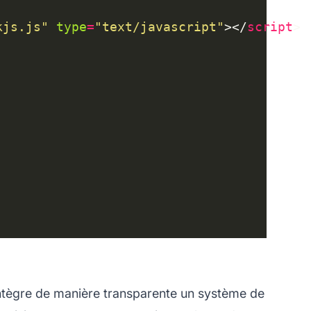
kjs.js"
type
=
"text/javascript"
></
script
 intègre de manière transparente un système de