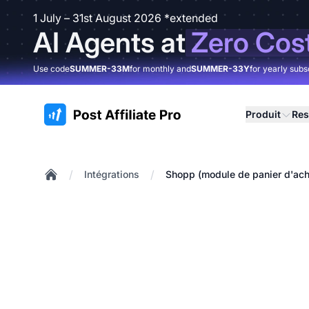
1 July – 31st August 2026 *extended
AI Agents at
Zero Cos
Use code
SUMMER-33M
for monthly and
SUMMER-33Y
for yearly subs
:site.title
Produit
Res
/
/
Intégrations
Shopp (module de panier d'ac
Home