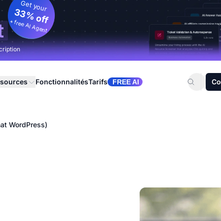
Get your
33% off
+ free AI Agent
t
cription
sources
Fonctionnalités
Tarifs
Co
FREE AI
hat WordPress)