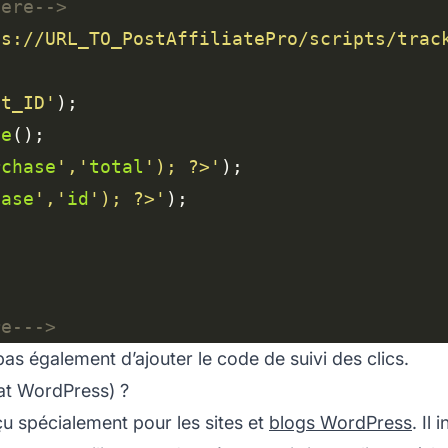
here-->
ps://URL_TO_PostAffiliatePro/scripts/trac
nt_ID'
le
rchase
','
total
'); ?>'
hase
','
id
'); ?>'
re--->
pas également d’ajouter le code de suivi des clics.
at WordPress) ?
u spécialement pour les sites et
blogs WordPress
. Il