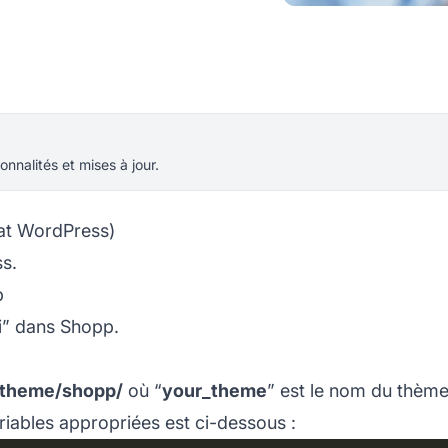
onnalités et mises à jour.
hat WordPress)
s.
p
ci” dans Shopp.
_theme/shopp/
où “
your_theme
” est le nom du thème
riables appropriées est ci-dessous :