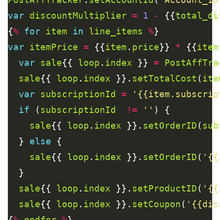
var
discountMultiplier
=
1
-
 {{
total_di
{
%
for
item
in
line_items
%
var
itemPrice
=
 {{
item
.
price
}} 
*
 {{
item
var
sale
{{ 
loop
.
index
 }} 
=
PostAffTra
sale
{{ 
loop
.
index
 }}.
setTotalCost
(
ite
var
subscriptionId
=
'{{item.subscrip
if
 (
subscriptionId
!=
''
sale
{{ 
loop
.
index
 }}.
setOrderID
(
sub
  } 
else
sale
{{ 
loop
.
index
 }}.
setOrderID
(
'{{
sale
{{ 
loop
.
index
 }}.
setProductID
(
'{{
sale
{{ 
loop
.
index
 }}.
setCoupon
(
'{{dis
{
%
endfor
%