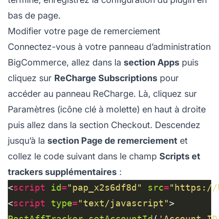
bas de page.
Modifier votre page de remerciement
Connectez-vous à votre panneau d’administration
BigCommerce, allez dans la
section Apps
puis
cliquez sur
ReCharge Subscriptions
pour
accéder au panneau ReCharge. Là, cliquez sur
Paramètres (icône clé à molette) en haut à droite
puis allez dans la section Checkout. Descendez
jusqu’à la
section Page de remerciement
et
collez le code suivant dans le champ
Scripts et
trackers supplémentaires
:
<
script
id
=
"pap_x2s6df8d"
src
=
"https://
<
script
type
=
"text/javascript"
PostAffTracker
.
setAccountId
(
'Account_ID