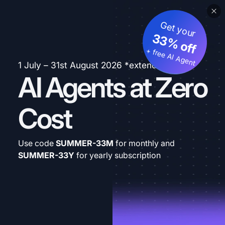
Get your
33% off
+ free AI Agent
1 July – 31st August 2026 *extended
AI Agents at Zero
Cost
Use code
SUMMER-33M
for monthly and
SUMMER-33Y
for yearly subscription