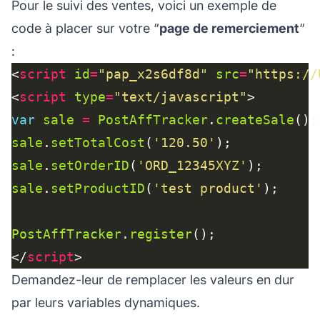
Pour le suivi des ventes, voici un exemple de
code à placer sur votre “
page de remerciement
“
:
<
script
id
=
"pap_x2s6df8d"
src
=
"https://
<
script
type
=
"text/javascript"
var
sale
=
PostAffTracker
.
createSale
sale
.
setTotalCost
(
'120.50'
sale
.
setOrderID
(
'ORD_12345XYZ'
sale
.
setProductID
(
'test product'
PostAffTracker
.
register
</
script
Demandez-leur de remplacer les valeurs en dur
par leurs variables dynamiques.