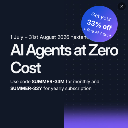
Get your
33% off
+ free AI Agent
1 July – 31st August 2026 *extended
AI Agents at Zero
Cost
Use code
SUMMER-33M
for monthly and
SUMMER-33Y
for yearly subscription