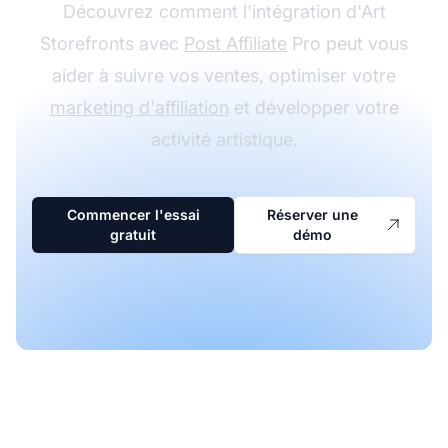
Découvrez comment l'intégration d'Art
Storefronts avec
Post Affiliate
Pro peut vous
aider à suivre vos ventes, optimiser votre
marketing d'affiliation
et développer votre
activité artistique.
Commencer l'essai
Réserver une
gratuit
démo