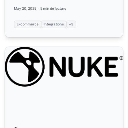
May 20, 2025
5 min de lecture
E-commerce
Integrations
+3
Squarespace