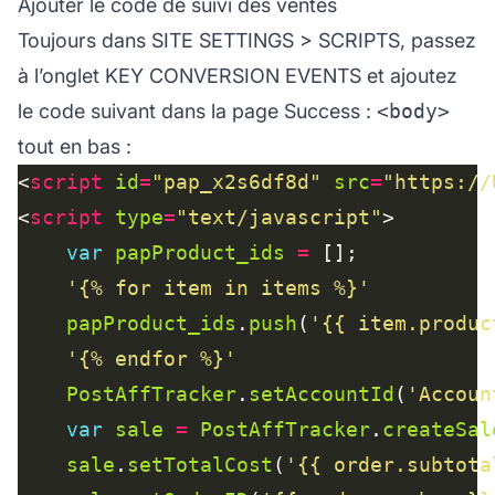
Ajouter le code de suivi des ventes
Toujours dans SITE SETTINGS > SCRIPTS, passez
à l’onglet KEY CONVERSION EVENTS et ajoutez
le code suivant dans la page Success :
<body>
tout en bas :
<
script
id
=
"pap_x2s6df8d"
src
=
"https://
<
script
type
=
"text/javascript"
var
papProduct_ids
=
'{% for item in items %}'
papProduct_ids
.
push
(
'{{ item.produc
'{% endfor %}'
PostAffTracker
.
setAccountId
(
'Accoun
var
sale
=
PostAffTracker
.
createSal
sale
.
setTotalCost
(
'{{ order.subtota