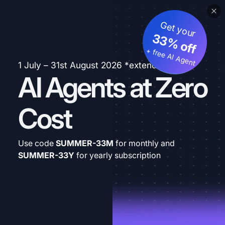
Get your
33% off
+ free AI Agent
1 July – 31st August 2026 *extended
AI Agents at Zero
Cost
Use code
SUMMER-33M
for monthly and
SUMMER-33Y
for yearly subscription