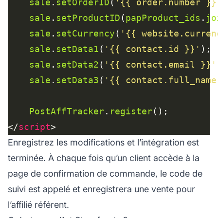
sale
.
setOrderID
(
'{{ order.number }}
sale
.
setProductID
(
papProduct_ids
.
jo
sale
.
setCurrency
(
'{{ website.curren
sale
.
setData1
(
'{{ contact.id }}'
sale
.
setData2
(
'{{ contact.email }}'
sale
.
setData3
(
'{{ contact.full_name
PostAffTracker
.
register
</
script
Enregistrez les modifications et l’intégration est
terminée. À chaque fois qu’un client accède à la
page de confirmation de commande, le code de
suivi est appelé et enregistrera une vente pour
l’affilié référent.