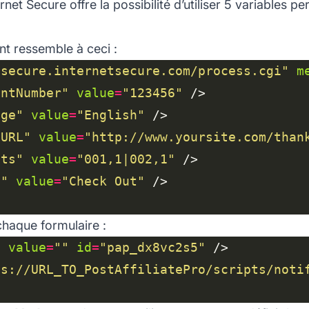
ernet Secure offre la possibilité d’utiliser 5 variables
t ressemble à ceci :
/secure.internetsecure.com/process.cgi"
m
antNumber"
value
=
"123456"
age"
value
=
"English"
nURL"
value
=
"http://www.yoursite.com/than
cts"
value
=
"001,1|002,1"
t"
value
=
"Check Out"
chaque formulaire :
"
value
=
""
id
=
"pap_dx8vc2s5"
ps://URL_TO_PostAffiliatePro/scripts/noti