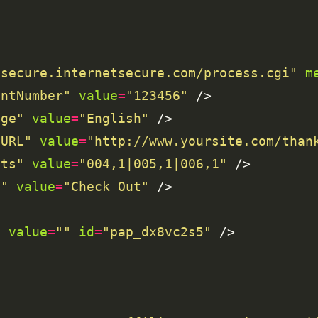
/secure.internetsecure.com/process.cgi"
m
antNumber"
value
=
"123456"
age"
value
=
"English"
nURL"
value
=
"http://www.yoursite.com/than
cts"
value
=
"004,1|005,1|006,1"
t"
value
=
"Check Out"
"
value
=
""
id
=
"pap_dx8vc2s5"