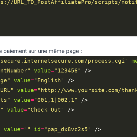
ps://URL_TO_PostAffiliatePro/scripts/noti
de paiement sur une même page :
/secure.internetsecure.com/process.cgi"
m
antNumber"
value
=
"123456"
age"
value
=
"English"
nURL"
value
=
"http://www.yoursite.com/than
cts"
value
=
"001,1|002,1"
t"
value
=
"Check Out"
"
value
=
""
id
=
"pap_dx8vc2s5"