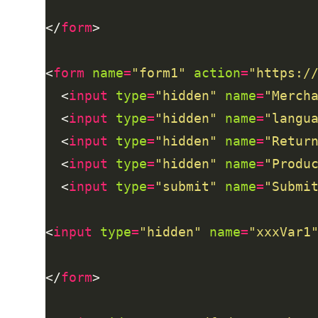
</
form
<
form
name
=
"form1"
action
=
"https:/
  <
input
type
=
"hidden"
name
=
"Merch
  <
input
type
=
"hidden"
name
=
"langu
  <
input
type
=
"hidden"
name
=
"Retur
  <
input
type
=
"hidden"
name
=
"Produ
  <
input
type
=
"submit"
name
=
"Submi
<
input
type
=
"hidden"
name
=
"xxxVar1
</
form