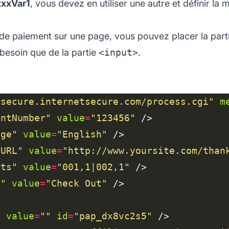
xxxVar1
, vous devez en utiliser une autre et définir l
 de paiement sur une page, vous pouvez placer la part
 besoin que de la partie
<input>
.
/secure.internetsecure.com/process.cgi"
m
antNumber"
value
=
"123456"
age"
value
=
"English"
nURL"
value
=
"http://www.yoursite.com/than
cts"
value
=
"001,1|002,1"
t"
value
=
"Check Out"
"
value
=
""
id
=
"pap_dx8vc2s5"