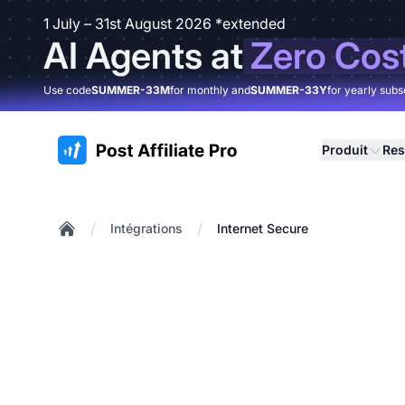
1 July – 31st August 2026 *extended
AI Agents at
Zero Cos
Use code
SUMMER-33M
for monthly and
SUMMER-33Y
for yearly subs
:site.title
Produit
Res
/
/
Intégrations
Internet Secure
Home