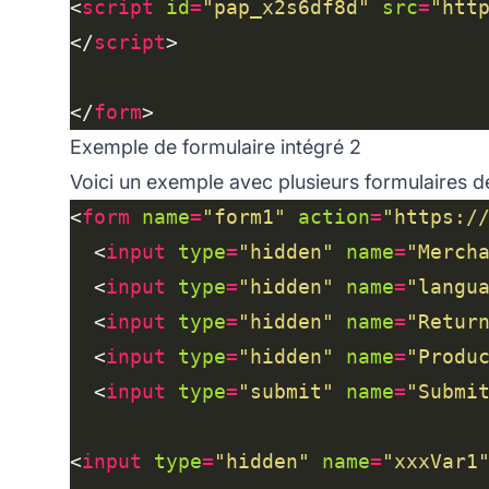
<
script
id
=
"pap_x2s6df8d"
src
=
"htt
</
script
</
form
Exemple de formulaire intégré 2
Voici un exemple avec plusieurs formulaires 
<
form
name
=
"form1"
action
=
"https:/
  <
input
type
=
"hidden"
name
=
"Merch
  <
input
type
=
"hidden"
name
=
"langu
  <
input
type
=
"hidden"
name
=
"Retur
  <
input
type
=
"hidden"
name
=
"Produ
  <
input
type
=
"submit"
name
=
"Submi
<
input
type
=
"hidden"
name
=
"xxxVar1