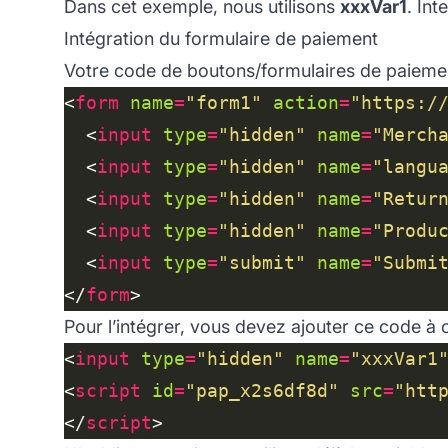
Dans cet exemple, nous utilisons
xxxVar1
. Int
Intégration du formulaire de paiement
Votre code de boutons/formulaires de paiemen
<
form
name
=
"form1"
action
=
"https:/
  <
input
type
=
"hidden"
name
=
"Merch
  <
input
type
=
"hidden"
name
=
"langu
  <
input
type
=
"hidden"
name
=
"Retur
  <
input
type
=
"hidden"
name
=
"Produ
  <
input
type
=
"submit"
name
=
"Submi
</
form
Pour l’intégrer, vous devez ajouter ce code à 
<
input
type
=
"hidden"
name
=
"xxxVar1
<
script
id
=
"pap_x2s6df8d"
src
=
"htt
</
script