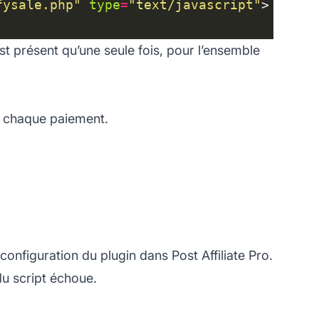
fysale.php"
type
=
"text/javascript"
’est présent qu’une seule fois, pour l’ensemble
 chaque paiement.
onfiguration du plugin dans Post Affiliate Pro.
 du script échoue.