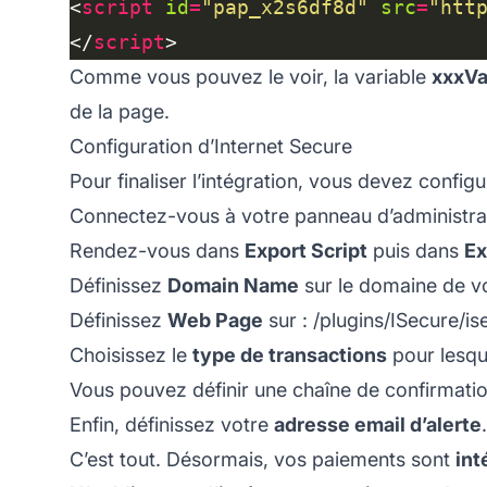
<
script
id
=
"pap_x2s6df8d"
src
=
"htt
</
script
Comme vous pouvez le voir, la variable
xxxVa
de la page.
Configuration d’Internet Secure
Pour finaliser l’intégration, vous devez configu
Connectez-vous à votre panneau d’administrat
Rendez-vous dans
Export Script
puis dans
Ex
Définissez
Domain Name
sur le domaine de v
Définissez
Web Page
sur : /plugins/ISecure/i
Choisissez le
type de transactions
pour lesque
Vous pouvez définir une chaîne de confirmation
Enfin, définissez votre
adresse email d’alerte
C’est tout. Désormais, vos paiements sont
int