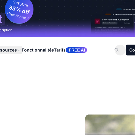
Get your
33% off
+ free AI Agent
t
cription
sources
Fonctionnalités
Tarifs
Co
FREE AI