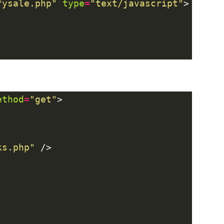
fysale.php"
type
=
"text/javascript"
ethod
=
"get"
ks.php"