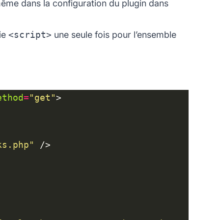
a même dans la configuration du plugin dans
ie
<script>
une seule fois pour l’ensemble
ethod
=
"get"
ks.php"