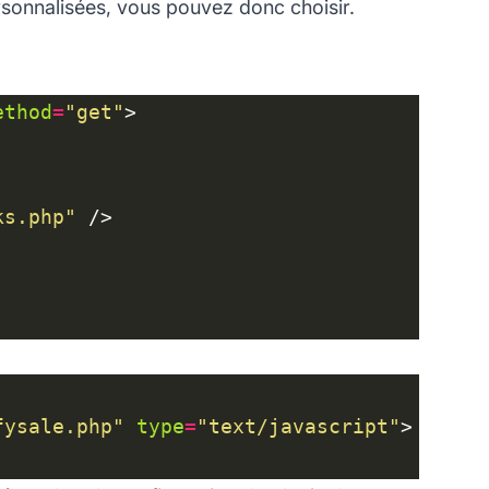
 personnalisées, vous pouvez donc choisir.
ethod
=
"get"
ks.php"
fysale.php"
type
=
"text/javascript"