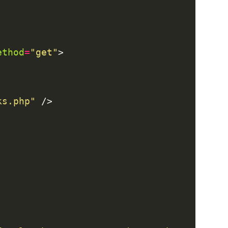
ethod
=
"get"
ks.php"