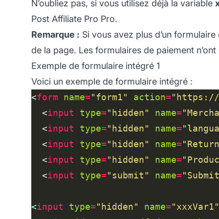
N’oubliez pas, si vous utilisez déjà la variable
Post Affiliate Pro
Pro.
Remarque :
Si vous avez plus d’un formulaire
de la page. Les formulaires de paiement n’ont
Exemple de formulaire intégré 1
Voici un exemple de formulaire intégré :
<
form
name
=
"form1"
action
=
"https:/
  <
input
type
=
"hidden"
name
=
"Merch
  <
input
type
=
"hidden"
name
=
"langu
  <
input
type
=
"hidden"
name
=
"Retur
  <
input
type
=
"hidden"
name
=
"Produ
  <
input
type
=
"submit"
name
=
"Submi
<
input
type
=
"hidden"
name
=
"xxxVar1