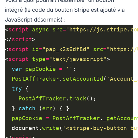
intégré (le code du bouton Stripe est ajouté via
JavaScript désormais) :
<
script
async
src
=
"https://js.stripe.co
</
script
<
script
id
=
"pap_x2s6df8d"
src
=
"https://
<
script
type
=
"text/javascript"
var
papCookie
=
''
PostAffTracker
.
setAccountId
(
'Account_
try
PostAffTracker
.
track
  } 
catch
 (
err
papCookie
=
PostAffTracker
.
_getAccoun
  document.
write
(
'<stripe-buy-button bu
</
script