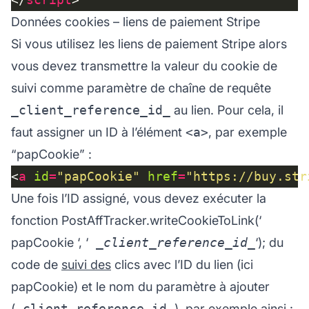
Données cookies – liens de paiement Stripe
Si vous utilisez les
liens de paiement Stripe
alors
vous devez transmettre la valeur du cookie de
suivi comme paramètre de chaîne de requête
_client_reference_id_
au lien. Pour cela, il
faut assigner un ID à l’élément
<a>
, par exemple
“papCookie” :
<
a
id
=
"papCookie"
href
=
"https://buy.str
Une fois l’ID assigné, vous devez exécuter la
fonction
PostAffTracker.writeCookieToLink(‘
papCookie
‘, ‘
_client_reference_id_
‘);
du
code de
suivi des
clics avec l’ID du lien (ici
papCookie
) et le nom du paramètre à ajouter
(
_client_reference_id_
), par exemple ainsi :