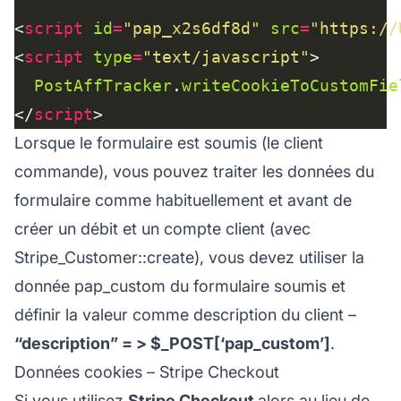
<
script
id
=
"pap_x2s6df8d"
src
=
"https://
<
script
type
=
"text/javascript"
PostAffTracker
.
writeCookieToCustomFie
</
script
Lorsque le formulaire est soumis (le client
commande), vous pouvez traiter les données du
formulaire comme habituellement et avant de
créer un débit et un compte client (avec
Stripe_Customer::create), vous devez utiliser la
donnée
pap_custom
du formulaire soumis et
définir la valeur comme description du client –
“description” = > $_POST[‘pap_custom’]
.
Données cookies – Stripe Checkout
Si vous utilisez
Stripe Checkout
alors au lieu de