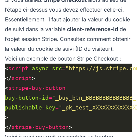
l’étape ci-dessus vous devez effectuer celle-ci.
Essentiellement, il faut ajouter la valeur du cookie
de suivi dans la variable
client-reference-id
de
l’objet session Stripe. Consultez
comment obtenir
la valeur du cookie de suivi
(ID du visiteur).
Voici un exemple de
bouton Stripe Checkout
:
<
script
async
src
=
"https://js.stripe.co
</
script
<
stripe-buy-button
buy-button-id
=
"_buy_btn_BBBBBBBBBBBBBB_
publishable-key
=
"_pk_test_XXXXXXXXXXXXX
</
stripe-buy-button
Voici à quoi pourrait ressembler un bouton