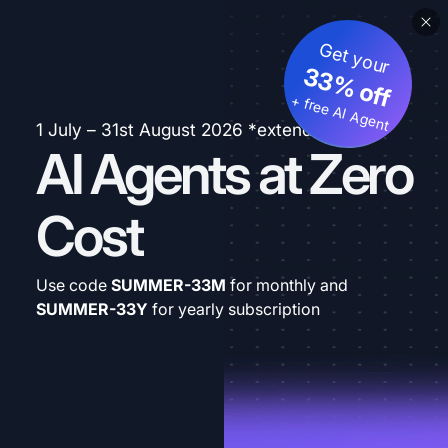
Get your
33% off
+ free AI Agent
1 July – 31st August 2026 *extended
AI Agents at Zero
Cost
Use code
SUMMER-33M
for monthly and
SUMMER-33Y
for yearly subscription