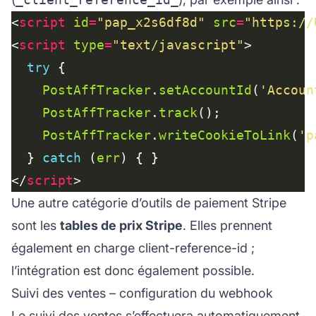
<
script
id
=
"pap_x2s6df8d"
src
=
"https://
<
script
type
=
"text/javascript"
try
PostAffTracker
.
setAccountId
(
'Accoun
PostAffTracker
.
track
PostAffTracker
.
writeCookieToLink
(
'p
  } 
catch
 (
err
</
script
Une autre catégorie d’outils de paiement Stripe
sont les
tables de prix Stripe
. Elles prennent
également en charge
client-reference-id
;
l’intégration est donc également possible.
Suivi des ventes – configuration du webhook
Le suivi des ventes s’effectuera automatiquement,